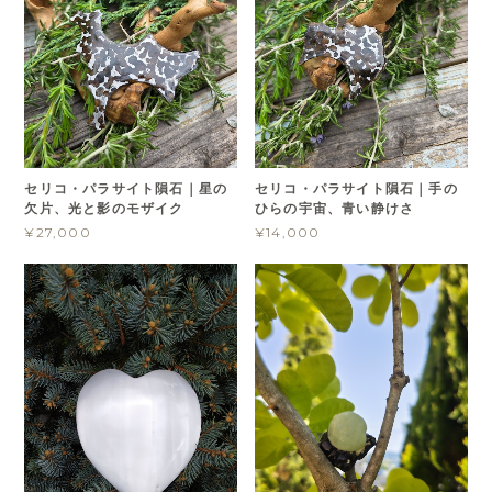
セリコ・パラサイト隕石｜星の
セリコ・パラサイト隕石｜手の
欠片、光と影のモザイク
ひらの宇宙、青い静けさ
¥27,000
¥14,000