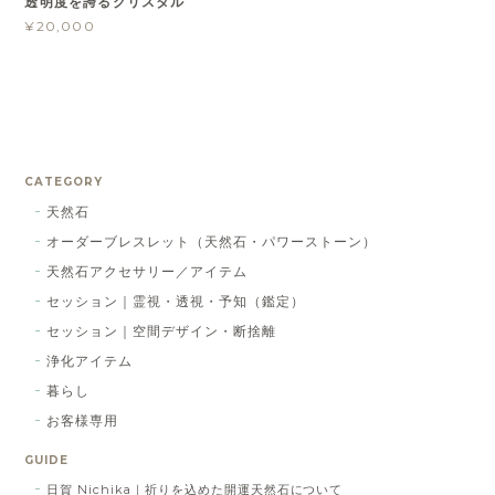
透明度を誇るクリスタル
¥20,000
CATEGORY
天然石
オーダーブレスレット（天然石・パワーストーン）
天然石アクセサリー／アイテム
セッション｜霊視・透視・予知（鑑定）
セッション｜空間デザイン・断捨離
浄化アイテム
暮らし
お客様専用
GUIDE
日賀 Nichika｜祈りを込めた開運天然石について