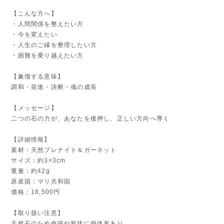
【こんな方へ】
・人間関係を整えたい方
・今を変えたい
・人生のご縁を整理したい方
・困難を乗り越えたい方
【象徴する意味】
調和・前進・決断・魂の成長
【メッセージ】
二つの石の力が、あなたを後押し、正しい方向へ導く
【詳細情報】
素材：天然プレナイト＆ガーネット
サイズ：約3×3cm
重量：約42g
原産国：マリ共和国
価格：18,500円
【取り扱い注意】
天然石のため色味や形状に個体差あり