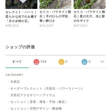
セリコ・パラサイト隕
セリコ・パラサイト隕
セレナイト・ハート｜
石｜手のひらの宇宙、
石｜星の欠片、光と影
柔らかな光で心を癒す
青い静けさ
のモザイク
「月の女神の石」
¥14,000
¥27,000
¥18,500
ショップの評価
すべて
559
0
0
CATEGORY
天然石
オーダーブレスレット（天然石・パワーストーン）
天然石アクセサリー／アイテム
セッション｜霊視・透視・予知（鑑定）
セッション｜空間デザイン・断捨離