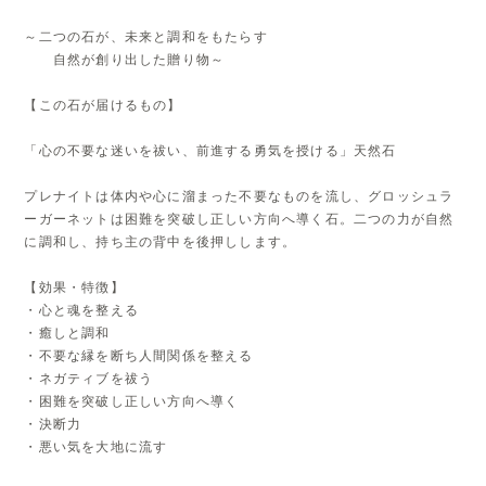
～二つの石が、未来と調和をもたらす
自然が創り出した贈り物～
【この石が届けるもの】
「心の不要な迷いを祓い、前進する勇気を授ける」天然石
プレナイトは体内や心に溜まった不要なものを流し、グロッシュラ
ーガーネットは困難を突破し正しい方向へ導く石。二つの力が自然
に調和し、持ち主の背中を後押しします。
【効果・特徴】
・心と魂を整える
・癒しと調和
・不要な縁を断ち人間関係を整える
・ネガティブを祓う
・困難を突破し正しい方向へ導く
・決断力
・悪い気を大地に流す