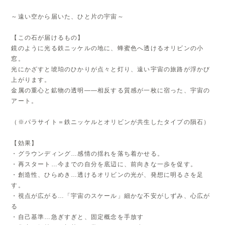
～遠い空から届いた、ひと片の宇宙～
【この石が届けるもの】
鏡のように光る鉄ニッケルの地に、蜂蜜色へ透けるオリビンの小
窓。
光にかざすと琥珀のひかりが点々と灯り、遠い宇宙の旅路が浮かび
上がります。
金属の重心と鉱物の透明——相反する質感が一枚に宿った、宇宙の
アート。
（※パラサイト＝鉄ニッケルとオリビンが共生したタイプの隕石）
【効果】
・グラウンディング…感情の揺れを落ち着かせる。
・再スタート…今までの自分を底辺に、前向きな一歩を促す。
・創造性、ひらめき…透けるオリビンの光が、発想に明るさを足
す。
・視点が広がる…「宇宙のスケール」細かな不安がしずみ、心広が
る
・自己基準…急ぎすぎと、固定概念を手放す