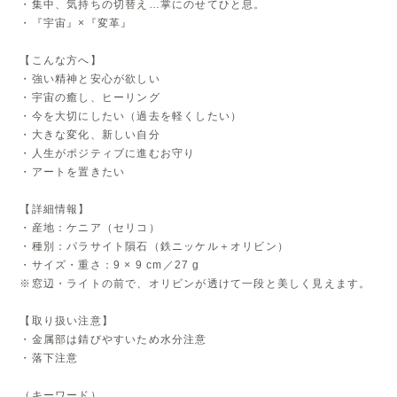
・集中、気持ちの切替え…掌にのせてひと息。
・『宇宙』×『変革』
【こんな方へ】
・強い精神と安心が欲しい
・宇宙の癒し、ヒーリング
・今を大切にしたい（過去を軽くしたい）
・大きな変化、新しい自分
・人生がポジティブに進むお守り
・アートを置きたい
【詳細情報】
・産地：ケニア（セリコ）
・種別：パラサイト隕石（鉄ニッケル＋オリビン）
・サイズ・重さ：9 × 9 cm／27 g
※窓辺・ライトの前で、オリビンが透けて一段と美しく見えます。
【取り扱い注意】
・金属部は錆びやすいため水分注意
・落下注意
（キーワード）