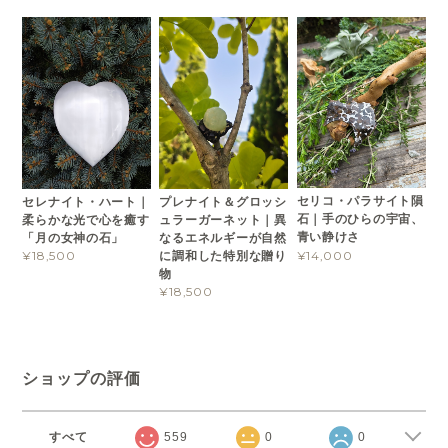
セリコ・パラサイト隕
セレナイト・ハート｜
プレナイト＆グロッシ
石｜手のひらの宇宙、
柔らかな光で心を癒す
ュラーガーネット｜異
青い静けさ
「月の女神の石」
なるエネルギーが自然
¥14,000
に調和した特別な贈り
¥18,500
物
¥18,500
ショップの評価
すべて
559
0
0