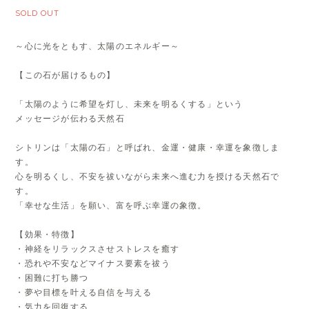
SOLD OUT
～心に光をともす、太陽のエネルギー～
【この石が届けるもの】
「太陽のように希望を灯し、未来を明るくする」という
メッセージが伝わる天然石
シトリンは「太陽の石」と呼ばれ、金運・健康・幸運を象徴しま
す。
心を明るくし、不安を祓いながら未来へ進む力を授ける天然石で
す。
「幸せな生活」を願い、富を呼ぶ幸運の象徴。
【効果・特徴】
・神経をリラックスさせストレスを癒す
・恐れや不安などマイナス要素を祓う
・困難に打ち勝つ
・夢や目標を叶える自信を与える
・気力を回復する