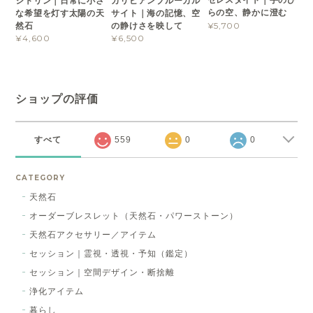
シトリン｜日常に小さ
カリビアンブルーカル
らの空、静かに澄む
な希望を灯す太陽の天
サイト｜海の記憶、空
然石
の静けさを映して
¥5,700
¥4,600
¥6,500
ショップの評価
すべて
559
0
0
CATEGORY
天然石
オーダーブレスレット（天然石・パワーストーン）
天然石アクセサリー／アイテム
セッション｜霊視・透視・予知（鑑定）
セッション｜空間デザイン・断捨離
浄化アイテム
暮らし