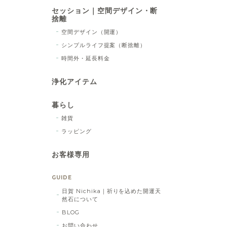
セッション｜空間デザイン・断
捨離
空間デザイン（開運）
シンプルライフ提案（断捨離）
時間外・延長料金
浄化アイテム
暮らし
雑貨
ラッピング
お客様専用
GUIDE
日賀 Nichika｜祈りを込めた開運天
然石について
BLOG
お問い合わせ