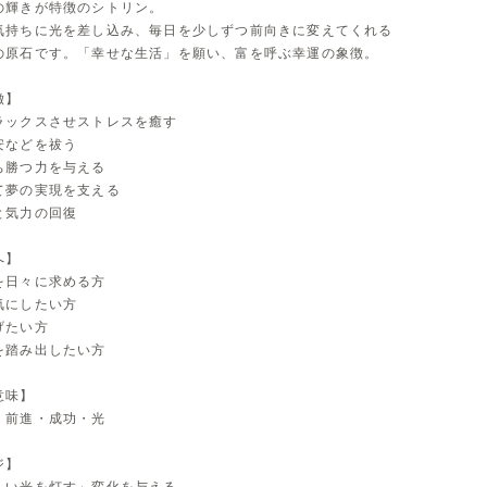
の輝きが特徴のシトリン。
気持ちに光を差し込み、毎日を少しずつ前向きに変えてくれる
の原石です。「幸せな生活」を願い、富を呼ぶ幸運の象徴。
徴】
ラックスさせストレスを癒す
安などを祓う
ち勝つ力を与える
て夢の実現を支える
と気力の回復
へ】
を日々に求める方
気にしたい方
げたい方
を踏み出したい方
意味】
・前進・成功・光
ジ】