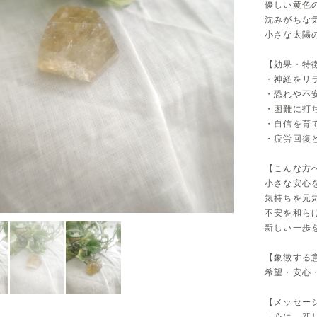
優しい黄色
沈みがちな
小さな太陽
【効果・特
・神経をリ
・恐れや不
・困難に打
・自信を育
・疲労回復
【こんな方
小さな安心
気持ちを元
不安を和ら
新しい一歩
【象徴する
希望・安心
【メッセー