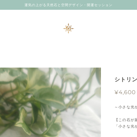
運気の上がる天然石と空間デザイン・開運セッション
シトリ
¥4,600
～小さな光
【この石が
「小さな光