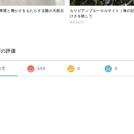
希望と豊かさをもたらす太陽の天然石
カリビアンブルーカルサイト｜海の
けさを映して
¥6,500
プの評価
べて
559
0
0