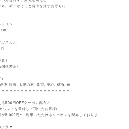
しい光を灯す」変化を与える
エネルギーがそっと背中を押すお守りに
】
シトリン
3cm
ダガスカル
0円
注意】
め個体差あり
ド）
然石 原石, 太陽の石, 希望, 安心, 成功, 光
＝＝＝＝＝＝＝＝＝＝＝＝＝＝＝＝＝＝＝
る500円OFFクーポン配布／
アカウントを登録して頂いたお客様に
が5,000円~ご利用いただけるクーポンを配布しておりま
コチラ▼