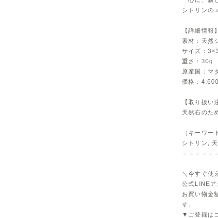
「心に、新
シトリンの
【詳細情報
素材：天然
サイズ：3×
重さ：30g
原産国：マ
価格：4,60
【取り扱い
天然石のた
（キーワー
シトリン, 天
＝＝＝＝＝
＼今すぐ使え
公式LINE
お買い物金額
す。
▼ご登録は