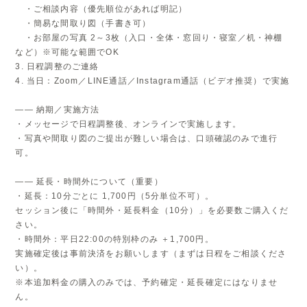
・ご相談内容（優先順位があれば明記）
・簡易な間取り図（手書き可）
・お部屋の写真 2～3枚（入口・全体・窓回り・寝室／机・神棚
など）※可能な範囲でOK
3. 日程調整のご連絡
4. 当日：Zoom／LINE通話／Instagram通話（ビデオ推奨）で実施
―― 納期／実施方法
・メッセージで日程調整後、オンラインで実施します。
・写真や間取り図のご提出が難しい場合は、口頭確認のみで進行
可。
―― 延長・時間外について（重要）
・延長：10分ごとに 1,700円（5分単位不可）。
セッション後に「時間外・延長料金（10分）」を必要数ご購入くだ
さい。
・時間外：平日22:00の特別枠のみ ＋1,700円。
実施確定後は事前決済をお願いします（まずは日程をご相談くださ
い）。
※本追加料金の購入のみでは、予約確定・延長確定にはなりませ
ん。