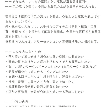
―― あなたの「いつもの空間」を、運気が巡る開運空間へ
―― 気の流れを整え、今日から運気の上がる空間を手に入れる。
普段過ごす空間の「気の流れ」を整え、心地よさと運気を底上げす
るセッションです。
光や風を取り入れつつ、お手持ちのアイテム（家具・植物・天然
石・神棚 など）を活かして配置を最適化。今日から実行できる具体
策をお渡しします。
※時間内であれば、フリーセッション／霊視断捨離のご相談も可。
―― こんな方におすすめ
・落ち着いて過ごせる「居心地の良い空間」に整えたい
・睡眠の質を上げたい／疲れをリセットできる寝室にしたい
・集中力UPのワークスペースにしたい（在宅ワーク・勉強 など）
・家族が穏やかに過ごせるリビングにしたい
・玄関や水回りのどんより感を晴らし、運気を上げたい
・神棚（祭壇）の置き方／方角／高さを知りたい
・観葉植物や天然石の最適な配置を知りたい
・店舗／事務所で来客が心地よく過ごせる導線にしたい
―― プラン内容
・ヒアリング（お困りごと／叶えたい状態の確認）