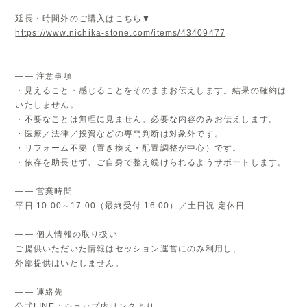
延長・時間外のご購入はこちら▼
https://www.nichika-stone.com/items/43409477
―― 注意事項
・見えること・感じることをそのままお伝えします。結果の確約は
いたしません。
・不要なことは無理に見ません。必要な内容のみお伝えします。
・医療／法律／投資などの専門判断は対象外です。
・リフォーム不要（置き換え・配置調整が中心）です。
・依存を助長せず、ご自身で整え続けられるようサポートします。
―― 営業時間
平日 10:00～17:00（最終受付 16:00）／土日祝 定休日
―― 個人情報の取り扱い
ご提供いただいた情報はセッション運営にのみ利用し、
外部提供はいたしません。
―― 連絡先
公式LINE：ショップ内リンクより