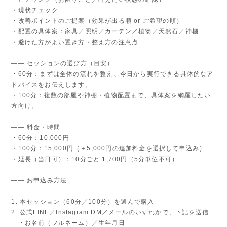
・現状チェック
・改善ポイントのご提案（効果が出る順 or ご希望の順）
・配置の具体案：家具／照明／カーテン／植物／天然石／神棚
・避けた方がよい置き方・整え方の注意点
―― セッションの選び方（目安）
・60分：まずは全体の流れを整え、今日から実行できる具体的なア
ドバイスをお伝えします。
・100分：複数の部屋や神棚・植物配置まで、具体案を網羅したい
方向け。
―― 料金・時間
・60分：10,000円
・100分：15,000円（＋5,000円の追加料金を選択して申込み）
・延長（当日可）：10分ごと 1,700円（5分単位不可）
―― お申込み方法
1. 本セッション（60分／100分）を選んで購入
2. 公式LINE／Instagram DM／メールのいずれかで、下記を送信
・お名前（フルネーム）／生年月日