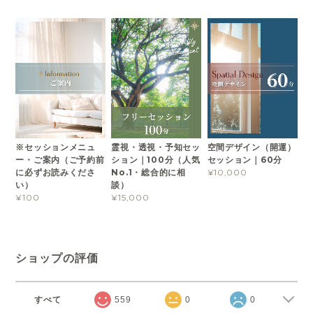
※セッションメニュ
霊視・透視・予知セッ
空間デザイン（開運）
ー・ご案内（ご予約前
ション｜100分（人気
セッション｜60分
に必ずお読みくださ
No.1・総合的に相
¥10,000
い）
談）
¥100
¥15,000
ショップの評価
すべて
559
0
0