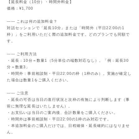
【延長料金（10分）・時間外料金】
価格：¥1,700
―― これは何の追加料金？
対話セッションで「延長10分」または「時間外（平日22:00の1
枠）」をご利用いただく際の追加料金です。どのプランでも同額で
す。
―― ご利用方法
・延長：10分＝数量1（5分単位の端数対応なし）。「例：延長30
分＝数量3」
・時間外：事前相談制・平日22:00の枠（1枠のみ）。実施が確定し
た場合は数量1をご購入ください。
―― ご注意
・延長の可否は当日の進行状況と次枠の有無により判断します（事
前に無理な延長はいたしません）。
・お支払いは当日のご案内後、合計数量をご購入ください。
・時間外は事前相談制・平日22:00の1枠のみ対応です。
・本追加料金のご購入だけでは、日程確保・延長確約にはなりませ
ん。