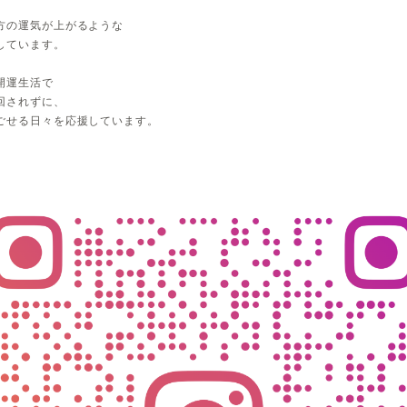
方の運気が上がるような
しています。
開運生活で
回されずに、
ごせる日々を応援しています。