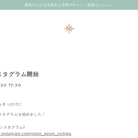
運気の上がる天然石と空間デザイン・開運セッション
スタグラム開始
20 17:30
をきっかけに
スタグラムを始めました！
インスタグラム⇩
w.instagram.com/yuhin_kaiun_nichika